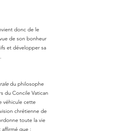
onvient donc de le
n vue de son bonheur
tifs et développer sa
t.
rale
du philosophe
rs du Concile Vatican
e véhicule cette
 vision chrétienne de
ordonne toute la vie
 affirmé que :